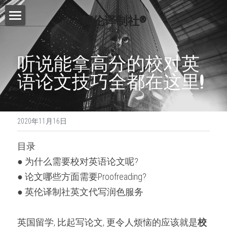
英伦译制社®
首页
听说能拿高分的校对英
服务介绍
语论文技巧全都在这里!
费用查询
Essay代写
Dissertation代写
写作指南
2020年11月16日
Proofreading
常见问题
写作技巧
目录
论文修改服务
免费模板
精英招募
● 为什么需要校对英语论文呢?
演讲文稿代写
● 论文哪些方面需要Proofreading?
联系我们
● 英伦译制社英文代写润色服务
留学申请资料
搜索
工作简历制作
英国留学, 比起写论文, 更令人烦恼的应该就是
校