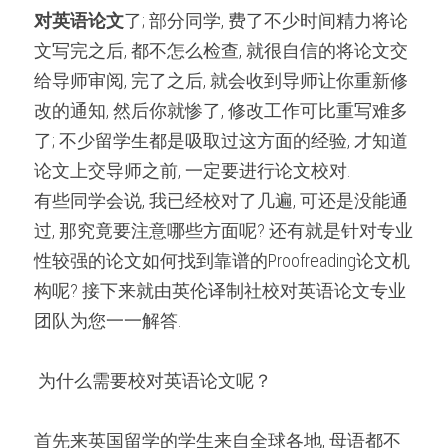
微信客服：ESSAYEXPERT-
对英语论文
了; 部分同学, 费了不少时间精力将论
SERVICE
代码&分析工具
文写完之后, 都不怎么检查, 就很自信的将论文交
给导师审阅, 完了之后, 就会收到导师让你重新修
出版与商业写作
改的通知, 然后你就惨了, 修改工作可比重写难多
了; 不少留学生都是吸取过这方面的经验, 才知道
论文上交导师之前, 一定要进行论文校对.
有些同学会说, 我已经校对了几遍, 可还是没能通
过, 那究竟要注意哪些方面呢? 还有就是针对专业
性较强的论文如何找到靠谱的Proofreading论文机
构呢? 接下来就由英伦译制社校对英语论文专业
团队为您一一解答.
 为什么需要校对英语论文呢？ 
首先来英国留学的学生来自全球各地, 母语都不