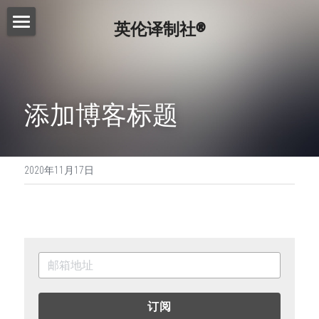
英伦译制社®
首页
服务介绍
添加博客标题
费用查询
Essay代写
Dissertation代写
写作指南
2020年11月17日
Proofreading
常见问题
写作技巧
论文修改服务
免费模板
精英招募
演讲文稿代写
联系我们
留学申请资料
搜索
订阅
工作简历制作