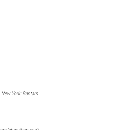
). New York: Bantam 
ls.com/showitem.asp?