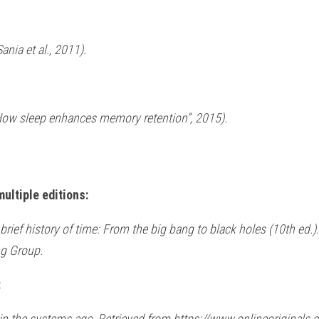
ania et al., 2011).
How sleep enhances memory retention”, 2015).
multiple editions:
brief history of time: From the big bang to black holes (10th ed.
ng Group.
:
ion in the systems age. Retrieved from https://www.onlineorigina