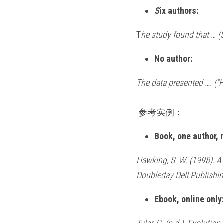
S
ix authors:
T
he study found that … (S
No author:
The data presented …. (“
 参考实例： 
Book, one author, 
Hawking, S. W. (1998). A 
Doubleday Dell Publishi
Ebook, online only
Tyler, G. (n.d.). Evolut