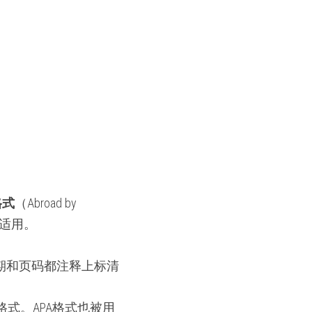
 格式
（Abroad by 
较适用。
期和页码都注释上标清
式。APA格式也被用