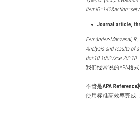
itemID=142&action=set
Journal article, th
Fernández-Manzanal, R., R
Analysis and results of a
doi:10.1002/sce.20218
我们经常说的APA格
不管是
APA Referenc
使用标准高效率完成