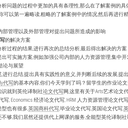
析问题的过程中更加的具有条理性,那么在了解案例的具
.你可以第一遍略读,粗略的了解案例中的情况,然后再进行精
司的内部管理以及外部管理对提出问题所造成的影响.
代写
的解决方案 
析过程的结果,进行再次的总结分析,最后得出解决的方案.
出可实施方案,例如加强公司内部的人力资源管理,集中开
结论与展望.
,进行总结,提出具有实践性的意义,并判断后续的发展,提
udy代写
的基本内容,你们今天学到了吗？留学生的作业论文
知识就到英伦译制社
论文代写
网,这里有关于Arts艺术论文代写
市场论文代写, Economics 经济论文代写, HRM 人力资源管理
型也有很多,
英国商科代写
,毕业论文代写,英国论文代写,
不够,我们居然还提供代上网课的服务,全能型英伦译制社