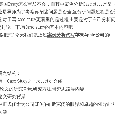
英国Essay怎么写
却不会，而其中案例分析Case study
业是导师为了考察你阐述问题是否全面,分析问题过程是否
对于写Case study更看重的是过程,主要是对于自己分
一下,写Case study的基本内容吧！
假把式”.今天我们就通过
案例分析代写
苹果
Apple
公司
的C
代写之结构：
se Study之Introduction介绍
绍应包括论文的研究背景,研究方法,研究思路等内容.
的论文研究背景：
布斯被正式任命为公司CEO,乔布斯宽阔的眼界和卓越的领导
问题.