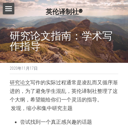
英伦译制社®
首页
研究论文指南：学术写
服务介绍
作指导
费用查询
Essay代写
Dissertation代写
写作指南
2020年11月17日
Proofreading
常见问题
写作技巧
研究论文
写作的实际过程通常是凌乱而又循序渐
论文修改服务
免费模板
精英招募
进的，为了避免学生混乱，英伦译制社整理了这
演讲文稿代写
个大纲，希望能给你们一个灵活的指导。
联系我们
 发现，缩小和集中研究主题 
留学申请资料
搜索
尝试找到一个真正感兴趣的话题
工作简历制作