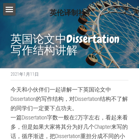
英伦译制社®
首页
英国论文中Dissertation
服务介绍
写作结构讲解
费用查询
Essay代写
Dissertation代写
写作指南
2021年1月11日
Proofreading
常见问题
写作技巧
今天和小伙伴们一起讲解一下英国论文中
论文修改服务
免费模板
精英招募
Dissertation的写作结构，对Dissertation结构不了解
演讲文稿代写
的同学们一定要下点功夫。
联系我们
一篇Dissertation字数一般在2万字左右，看起来看
留学申请资料
搜索
多，但是如果大家将其分为好几个Chapter来写的
工作简历制作
话，循序渐进，把Dissertation重担分成不同的小