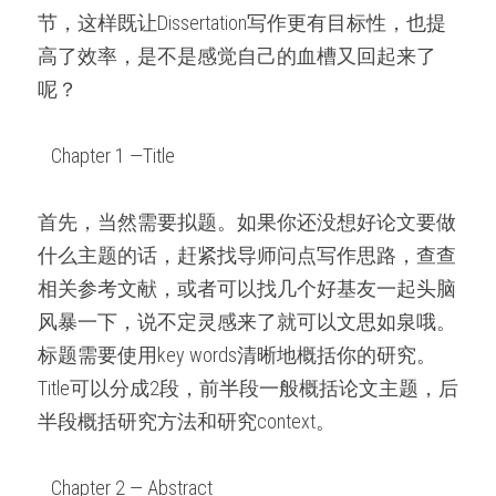
微信客服：ESSAYEXPERT-
节，这样既让Dissertation写作更有目标性，也提
SERVICE
代码&分析工具
高了效率，是不是感觉自己的血槽又回起来了
呢？
出版与商业写作
   Chapter 1 —Title   
首先，当然需要拟题。如果你还没想好论文要做
什么主题的话，赶紧找导师问点写作思路，查查
相关参考文献，或者可以找几个好基友一起头脑
风暴一下，说不定灵感来了就可以文思如泉哦。
标题需要使用key words清晰地概括你的研究。
Title可以分成2段，前半段一般概括论文主题，后
半段概括研究方法和研究context。
   Chapter 2 — Abstract   