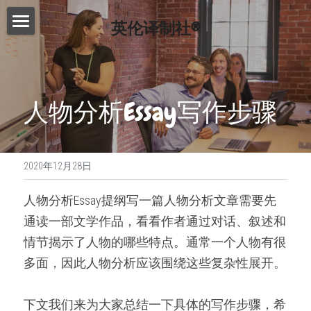
英伦译制社®
首页
服务介绍
人物分析Essay写作步骤
费用查询
Essay代写
Dissertation代写
写作指南
2020年12月28日
Proofreading
常见问题
写作技巧
人物分析Essay提纲写一篇人物分析文章需要先
论文修改服务
免费模板
精英招募
通读一部文学作品，看看作者通过对话、叙述和
演讲文稿代写
情节揭示了人物的哪些特点。通常一个人物有很
联系我们
多面，因此人物分析应该围绕这些复杂性展开。
留学申请资料
搜索
工作简历制作
下文我们来为大家总结一下具体的写作步骤，希