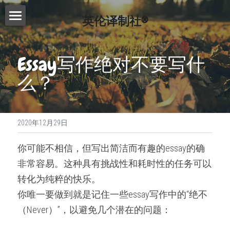
英伦译制社®
首页
Essay写作绝对不要写什
服务介绍
么？
费用查询
Essay代写
Dissertation代写
写作指南
2020年12月29日
Proofreading
常见问题
写作技巧
你可能不相信，但写出简洁而有趣的essay的确
论文修改服务
免费模板
精英招募
非常容易。这种具有挑战性和耗时性的任务可以
演讲文稿代写
转化为纯粹的快乐。
联系我们
你唯一要做到就是记住一些essay写作中的“绝不
留学申请资料
搜索
（Never）”，以避免几个潜在的问题：
工作简历制作