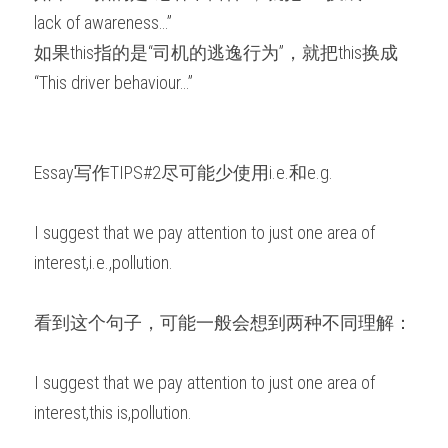
lack of awareness…”
如果this指的是“司机的逃逸行为”，就把this换成
“This driver behaviour…”
Essay写作TIPS#2尽可能少使用i.e.和e.g.
I suggest that we pay attention to just one area of 
interest,i.e.,pollution.
看到这个句子，可能一般会想到两种不同理解：
I suggest that we pay attention to just one area of 
interest,this is,pollution.