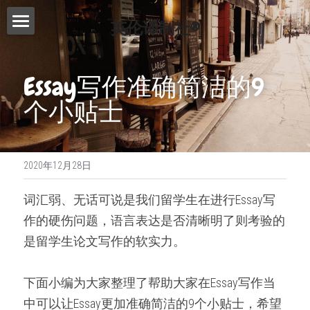
英伦译制社®
首页
Essay写作准确简洁的9
服务介绍
个小贴士
费用查询
Essay代写
Dissertation代写
写作指南
2020年12月28日
Proofreading
常见问题
写作技巧
词汇弱、无话可说是我们留学生在进行Essay写
论文修改服务
免费模板
精英招募
作的硬伤问题，语言表达是否清晰明了则考验的
演讲文稿代写
是留学生论文写作的软实力。
联系我们
留学申请资料
搜索
下面小编为大家整理了帮助大家在Essay写作当
工作简历制作
中可以让Essay更加准确简洁的9个小贴士，希望