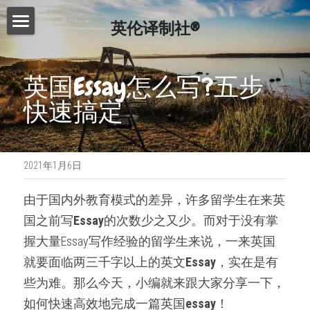
英伦译制社®
首页
英国Essay怎么写?五步
服务介绍
快速搞定
费用查询
Essay代写
Dissertation代写
写作指南
2021年1月6日
Proofreading
常见问题
写作技巧
由于国内外教育模式的差异，许多留学生在来英
论文修改服务
免费模板
精英招募
国之前写
Essay
的次数少之又少。而对于没有掌
演讲文稿代写
握大量Essay写作经验的留学生来说，一来英国
联系我们
就要面临两三千字以上的英文
Essay
，实在是有
留学申请资料
搜索
些为难。那么今天，小编就来跟大家分享一下，
工作简历制作
如何快速高效地完成一篇英国
essay
！