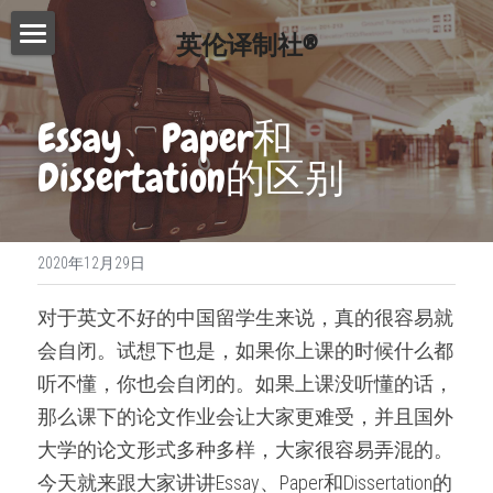
英伦译制社®
首页
Essay、Paper和
服务介绍
Dissertation的区别
费用查询
Essay代写
Dissertation代写
写作指南
2020年12月29日
Proofreading
常见问题
写作技巧
对于英文不好的中国留学生来说，真的很容易就
论文修改服务
免费模板
精英招募
会自闭。试想下也是，如果你上课的时候什么都
演讲文稿代写
听不懂，你也会自闭的。如果上课没听懂的话，
联系我们
那么课下的论文作业会让大家更难受，并且国外
留学申请资料
搜索
大学的论文形式多种多样，大家很容易弄混的。
工作简历制作
今天就来跟大家讲讲Essay、Paper和Dissertation的