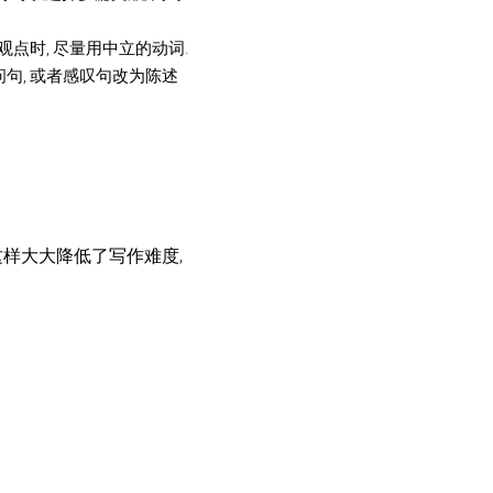
观点时, 尽量用中立的动词.
句, 或者感叹句改为陈述
, 这样大大降低了写作难度, 