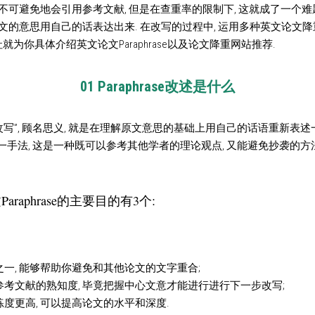
可避免地会引用参考文献, 但是在查重率的限制下, 这就成了一个难题, 此时,
原文的意思用自己的话表达出来. 在改写的过程中, 运用多种英文论文
社就为你具体介绍英文论文Paraphrase以及论文降重网站推荐.
01 Paraphrase改述是什么
思即“改写”, 顾名思义, 就是在理解原文意思的基础上用自己的话语重新表
se”这一手法, 这是一种既可以参考其他学者的理论观点, 又能避免抄袭的方
araphrase的主要目的有3个:
一, 能够帮助你避免和其他论文的文字重合;
考文献的熟知度, 毕竟把握中心文意才能进行进行下一步改写;
度更高, 可以提高论文的水平和深度.