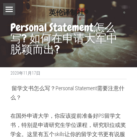
英伦译制社®
首页
Personal Statement怎么
写? 如何在申请大军中
服务介绍
脱颖而出?
费用查询
Essay代写
Dissertation代写
写作指南
2020年11月17日
Proofreading
常见问题
写作技巧
 留学文书怎么写？Personal Statement需要注意什
论文修改服务
免费模板
精英招募
么？ 
演讲文稿代写
联系我们
在国外申请大学，你应该提前准备好PS留学文
留学申请资料
搜索
书，特别是申请研究生学位课程，研究职位或奖
工作简历制作
学金。这里有五个skills让你的留学文书更有说服