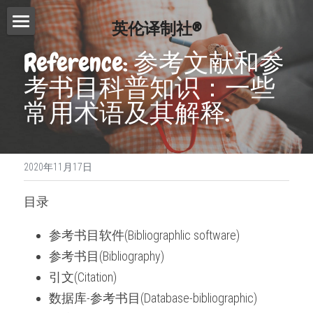
英伦译制社®
首页
Reference: 参考文献和参
考书目科普知识：一些
服务介绍
常用术语及其解释.
费用查询
Essay代写
Dissertation代写
写作指南
2020年11月17日
Proofreading
常见问题
写作技巧
目录
论文修改服务
免费模板
精英招募
参考书目软件(Bibliographlic software)
演讲文稿代写
联系我们
参考书目(Bibliography)
留学申请资料
引文(Citation)
搜索
数据库-参考书目(Database-bibliographic)
工作简历制作