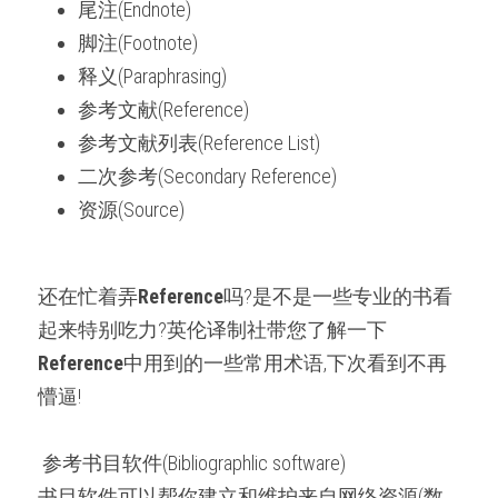
尾注(Endnote)
微信客服：ESSAYEXPERT-
SERVICE
代码&分析工具
脚注(Footnote)
释义(Paraphrasing)
出版与商业写作
参考文献(Reference)
参考文献列表(Reference List)
二次参考(Secondary Reference)
资源(Source)
还在忙着弄
Referenc
e
吗?是不是一些专业的书看
起来特别吃力?英伦译制社带您了解一下
Reference
中用到的一些常用术语,下次看到不再
懵逼!
 参考书目软件(Bibliographlic software) 
书目软件可以帮你建立和维护来自网络资源(数