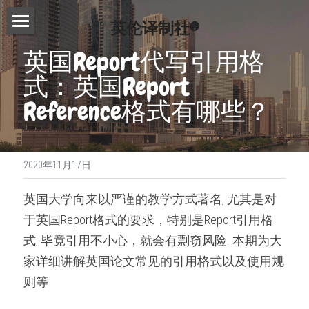
英伦译制社®
首页
英国Report代写引用格
式：英国Report 
服务介绍
Reference格式有哪些？
费用查询
Essay代写
Dissertation代写
写作指南
2020年11月17日
Proofreading
常见问题
写作技巧
英国大学向来以严谨的教学方式著名, 尤其是对
论文修改服务
免费模板
精英招募
于英国Report格式的要求，特别是Report引用格
演讲文稿代写
式, 毕竟引用不小心，就会有剽窃风险. 本期为大
联系我们
家详细讲解英国论文常见的引用格式以及使用规
留学申请资料
搜索
则等.
工作简历制作