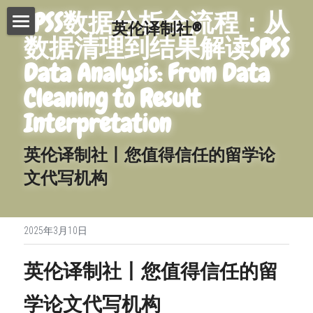
SPSS数据分析全流程：从
英伦译制社®
数据清理到结果解读SPSS 
首页
Data Analysis: From Data 
服务介绍
Cleaning to Result 
费用查询
Essay代写
Interpretation
Dissertation代写
写作指南
英伦译制社丨您值得信任的留学论
文代写机构
Proofreading
常见问题
写作技巧
论文修改服务
免费模板
精英招募
2025年3月10日
演讲文稿代写
联系我们
英伦译制社丨您值得信任的留
留学申请资料
搜索
学论文代写机构
工作简历制作