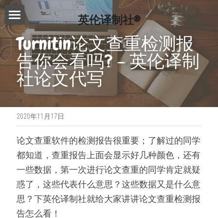
英伦译制社®
首页
Turnitin论文查重检测报
告你会看吗? – 英伦译制
服务介绍
社论文代写
费用查询
Essay代写
Dissertation代写
写作指南
2020年11月17日
Proofreading
常见问题
写作技巧
论文查重软件的检测报告很重要；了解过的同学
论文修改服务
免费模板
精英招募
都知道，查重报告上面会显示好几种颜色，还有
演讲文稿代写
一些数据，第一次进行论文查重的同学肯定就疑
联系我们
惑了，这些代表什么意思？这些数据又是什么意
留学申请资料
搜索
思？下英伦译制社就给大家讲讲论文查重检测报
工作简历制作
告怎么看！