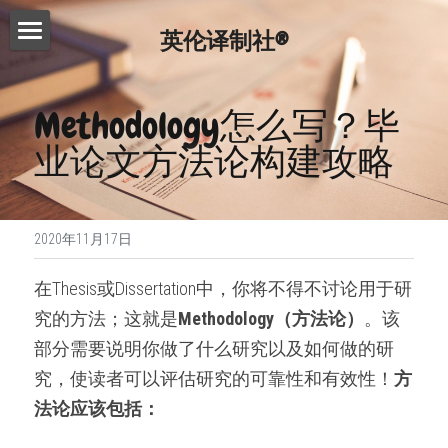
英伦译制社®
首页
Methodology怎么写？毕
服务介绍
业论文方法论构建攻略
费用查询
Essay代写
Dissertation代写
写作指南
2020年11月17日
Proofreading
常见问题
写作技巧
在Thesis或Dissertation中，你将不得不讨论用于研
论文修改服务
免费模板
精英招募
究的方法；这就是
Methodology（方法论）
。该
演讲文稿代写
部分需要说明你做了什么研究以及如何做的研
联系我们
究，使读者可以评估研究的可靠性和有效性！
方
留学申请资料
搜索
法论应该包括：
工作简历制作